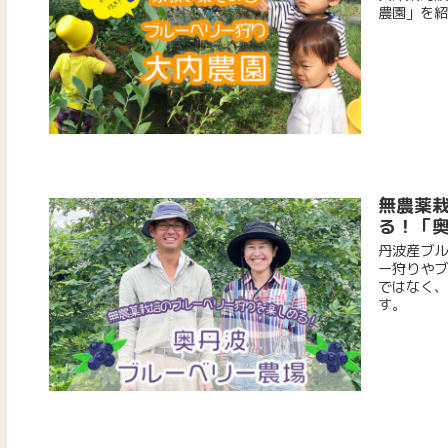
農園」を紹
無農薬
る！「
丹波産ブル
ー狩りやブ
ではなく、
す。