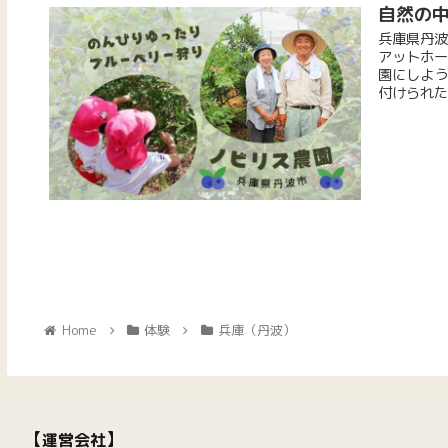
自然の
兵庫県丹波
アットホー
園にしよう
付けられた
Home
体験
兵庫（丹波）
【
】
運営会社